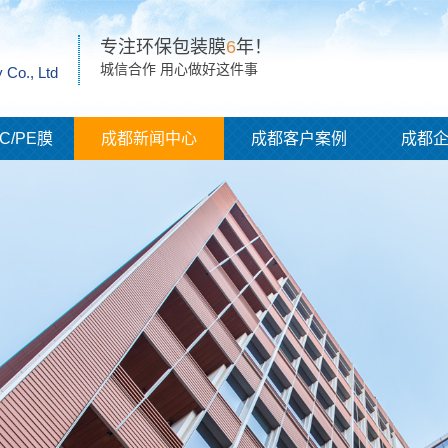
专注环保包装膜
6
年！
城信合作 用心做好这件事
 Co., Ltd
C/PE膜
成都新闻中心
成都客户案例
成都