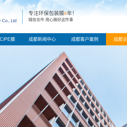
专注环保包装膜
6
年！
城信合作 用心做好这件事
 Co., Ltd
C/PE膜
成都新闻中心
成都客户案例
成都