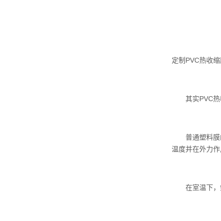
定制PVC热收缩
其实PVC热收
普通塑料膜的大
温度并在外力作
在室温下，塑