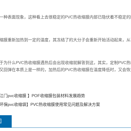
种表面现象，这种看上去很稳定的PVC热收缩膜内部已隐伏着不稳定的
膜重新加热到一定的温度，其冻结了的大分子会重新开始活动起来，从
什么PVC热收缩膜遇热后会出现收缩就解答到这，其实，定制PVC热收
又回弹在本质上是一样的，加热后的PVC热收缩膜在温度降低时，又会
江门pvc收缩膜 】POF收缩膜包装材料发展趋势
环保pvc收缩袋】PVC热收缩膜使用常见问题及解决方案
闻