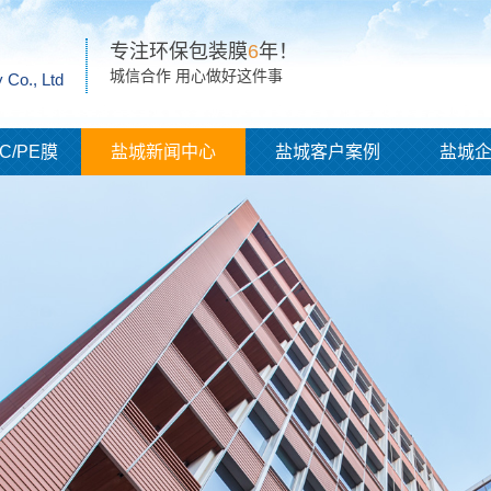
专注环保包装膜
6
年！
城信合作 用心做好这件事
 Co., Ltd
C/PE膜
盐城新闻中心
盐城客户案例
盐城