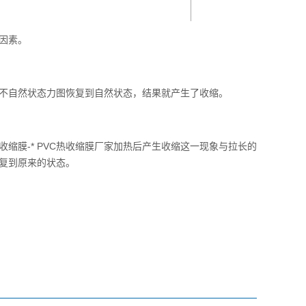
因素。
不自然状态力图恢复到自然状态，结果就产生了收缩。
缩膜-*
PVC热收缩膜厂家
加热后产生收缩这一现象与拉长的
恢复到原来的状态。