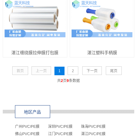
湛江缠绕膜拉伸膜打包膜
湛江塑料手柄膜
首页
上一页
1
2
下一页
尾页
共
2
页
9
条数据
地区产品
广州PVC/PE膜
深圳PVC/PE膜
珠海PVC/PE膜
佛山PVC/PE膜
江门PVC/PE膜
湛江PVC/PE膜