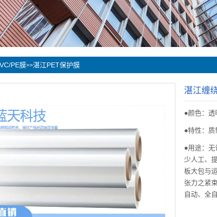
VC/PE膜
湛江PET保护膜
>>
湛江缠
●颜色：透
●特性：
●用途：
少人工、
板大包与
张力之紧束
自动、全