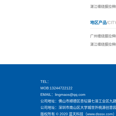
湛江缠绕膜拉伸
地区产品
/CIT
广州缠绕膜拉伸
湛江缠绕膜拉伸
TEL：
MOB:13244722122
EMAIL：lingmaos@qq.com
公司地址：佛山市顺德区杏坛镇七溶工业区九路
公司地址：深圳市南山区大学城世外桃源创意园 G
版权所有 © 2020 蓝天科技（www.dsssx.c