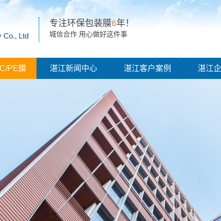
专注环保包装膜
6
年！
城信合作 用心做好这件事
 Co., Ltd
C/PE膜
湛江新闻中心
湛江客户案例
湛江