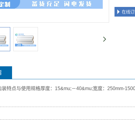
在线订
情
包装特点与使用规格
厚度：
15&mu;－40&mu;
宽度：250mm-150